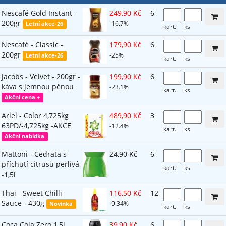
Nescafé Gold Instant -
249,90 Kč
6
200gr
-16.7%
Letní akce-26
kart.
ks
Nescafé - Classic -
179,90 Kč
6
200gr
-25%
Letní akce-26
kart.
ks
Jacobs - Velvet - 200gr -
199,90 Kč
6
káva s jemnou pěnou
-23.1%
kart.
ks
Akční cena +
Ariel - Color 4,725kg
489,90 Kč
3
63PD/-4,725kg -AKCE
-12.4%
kart.
ks
Akční nabídka
Mattoni - Cedrata s
24,90 Kč
6
příchutí citrusů perlivá
kart.
ks
-1,5l
Thai - Sweet Chilli
116,50 Kč
12
Sauce - 430g
-9.34%
Novinka
kart.
ks
Coca Cola Zero 1,5l
39,90 Kč
6