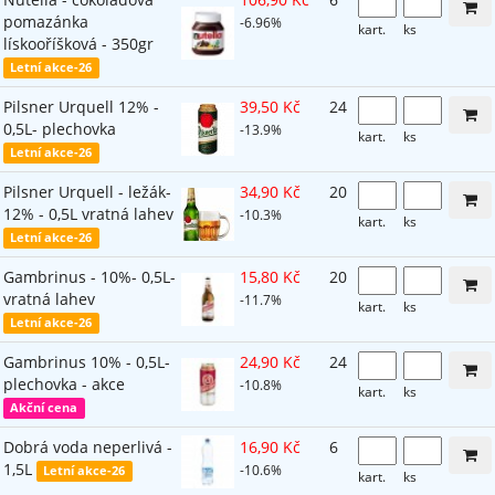
pomazánka
-6.96%
kart.
ks
lískooříšková - 350gr
Letní akce-26
Pilsner Urquell 12% -
39,50 Kč
24
0,5L- plechovka
-13.9%
kart.
ks
Letní akce-26
Pilsner Urquell - ležák-
34,90 Kč
20
12% - 0,5L vratná lahev
-10.3%
kart.
ks
Letní akce-26
Gambrinus - 10%- 0,5L-
15,80 Kč
20
vratná lahev
-11.7%
kart.
ks
Letní akce-26
Gambrinus 10% - 0,5L-
24,90 Kč
24
plechovka - akce
-10.8%
kart.
ks
Akční cena
Dobrá voda neperlivá -
16,90 Kč
6
1,5L
-10.6%
Letní akce-26
kart.
ks