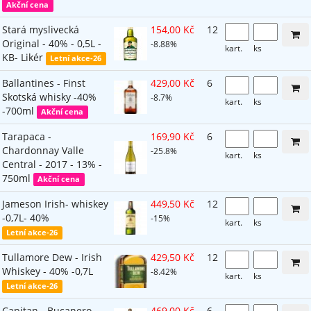
Akční cena
Stará myslivecká
154,00 Kč
12
Original - 40% - 0,5L -
-8.88%
kart.
ks
KB- Likér
Letní akce-26
Ballantines - Finst
429,00 Kč
6
Skotská whisky -40%
-8.7%
kart.
ks
-700ml
Akční cena
Tarapaca -
169,90 Kč
6
Chardonnay Valle
-25.8%
kart.
ks
Central - 2017 - 13% -
750ml
Akční cena
Jameson Irish- whiskey
449,50 Kč
12
-0,7L- 40%
-15%
kart.
ks
Letní akce-26
Tullamore Dew - Irish
429,50 Kč
12
Whiskey - 40% -0,7L
-8.42%
kart.
ks
Letní akce-26
Capitan - Bucanero -
469,00 Kč
6