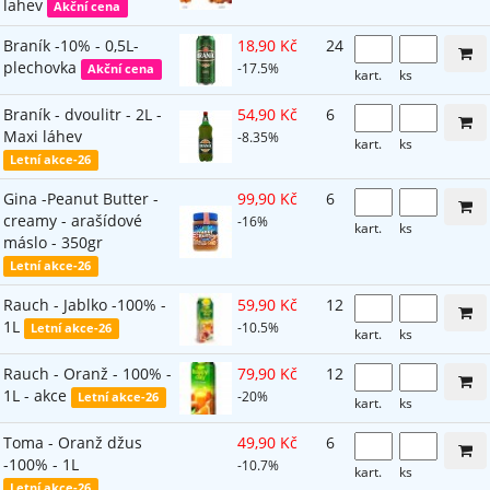
lahev
Akční cena
Braník -10% - 0,5L-
18,90 Kč
24
plechovka
-17.5%
Akční cena
kart.
ks
Braník - dvoulitr - 2L -
54,90 Kč
6
Maxi láhev
-8.35%
kart.
ks
Letní akce-26
Gina -Peanut Butter -
99,90 Kč
6
creamy - arašídové
-16%
kart.
ks
máslo - 350gr
Letní akce-26
Rauch - Jablko -100% -
59,90 Kč
12
1L
-10.5%
Letní akce-26
kart.
ks
Rauch - Oranž - 100% -
79,90 Kč
12
1L - akce
-20%
Letní akce-26
kart.
ks
Toma - Oranž džus
49,90 Kč
6
-100% - 1L
-10.7%
kart.
ks
Letní akce-26