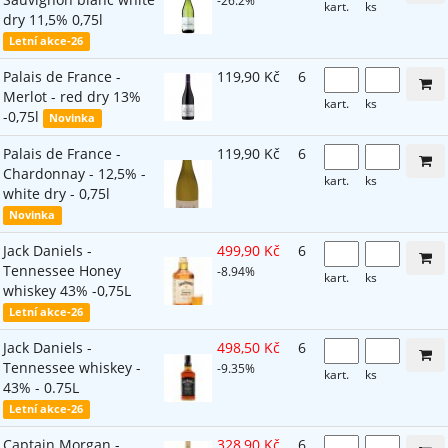
-26.2%
kart.
ks
dry 11,5% 0,75l
Letní akce-26
Palais de France -
119,90 Kč
6
Merlot - red dry 13%
kart.
ks
-0,75l
Novinka
Palais de France -
119,90 Kč
6
Chardonnay - 12,5% -
kart.
ks
white dry - 0,75l
Novinka
Jack Daniels -
499,90 Kč
6
Tennessee Honey
-8.94%
kart.
ks
whiskey 43% -0,75L
Letní akce-26
Jack Daniels -
498,50 Kč
6
Tennessee whiskey -
-9.35%
kart.
ks
43% - 0.75L
Letní akce-26
Captain Morgan -
328,90 Kč
6