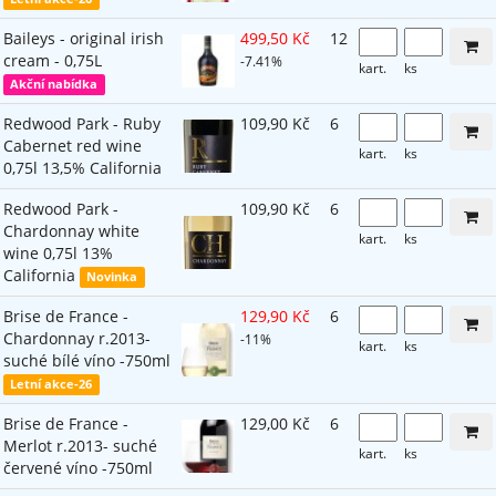
Baileys - original irish
499,50 Kč
12
cream - 0,75L
-7.41%
kart.
ks
Akční nabídka
Redwood Park - Ruby
109,90 Kč
6
Cabernet red wine
kart.
ks
0,75l 13,5% California
Redwood Park -
109,90 Kč
6
Chardonnay white
kart.
ks
wine 0,75l 13%
California
Novinka
Brise de France -
129,90 Kč
6
Chardonnay r.2013-
-11%
kart.
ks
suché bílé víno -750ml
Letní akce-26
Brise de France -
129,00 Kč
6
Merlot r.2013- suché
kart.
ks
červené víno -750ml