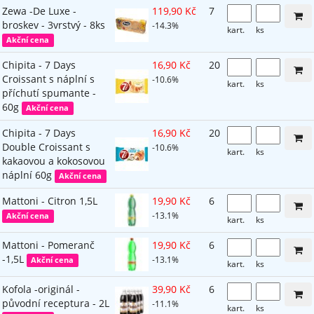
Zewa -De Luxe -
119,90 Kč
7
broskev - 3vrstvý - 8ks
-14.3%
kart.
ks
Akční cena
Chipita - 7 Days
16,90 Kč
20
Croissant s náplní s
-10.6%
kart.
ks
příchutí spumante -
60g
Akční cena
Chipita - 7 Days
16,90 Kč
20
Double Croissant s
-10.6%
kart.
ks
kakaovou a kokosovou
náplní 60g
Akční cena
Mattoni - Citron 1,5L
19,90 Kč
6
-13.1%
Akční cena
kart.
ks
Mattoni - Pomeranč
19,90 Kč
6
-1,5L
-13.1%
Akční cena
kart.
ks
Kofola -originál -
39,90 Kč
6
původní receptura - 2L
-11.1%
kart.
ks