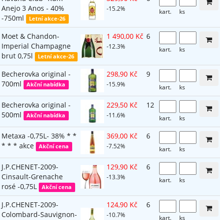
Anejo 3 Anos - 40%
-15.2%
kart.
ks
-750ml
Letní akce-26
Moet & Chandon-
1 490,00 Kč
6
Imperial Champagne
-12.3%
kart.
ks
brut 0,75l
Letní akce-26
Becherovka original -
298,90 Kč
9
700ml
-15.9%
Akční nabídka
kart.
ks
Becherovka original -
229,50 Kč
12
500ml
-11.6%
Akční nabídka
kart.
ks
Metaxa -0,75L- 38% * *
369,00 Kč
6
* * * akce
-7.52%
Akční cena
kart.
ks
J.P.CHENET-2009-
129,90 Kč
6
Cinsault-Grenache
-13.3%
kart.
ks
rosé -0,75L
Akční cena
J.P.CHENET-2009-
124,90 Kč
6
Colombard-Sauvignon-
-10.7%
kart.
ks