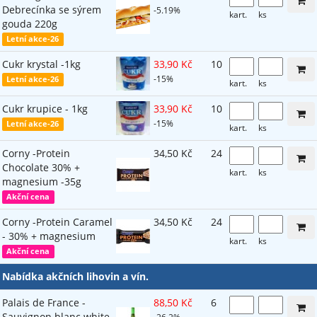
Debrecínka se sýrem
-5.19%
kart.
ks
gouda 220g
Letní akce-26
Cukr krystal -1kg
33,90 Kč
10
-15%
Letní akce-26
kart.
ks
Cukr krupice - 1kg
33,90 Kč
10
-15%
Letní akce-26
kart.
ks
Corny -Protein
34,50 Kč
24
Chocolate 30% +
kart.
ks
magnesium -35g
Akční cena
Corny -Protein Caramel
34,50 Kč
24
- 30% + magnesium
kart.
ks
Akční cena
Nabídka akčních lihovin a vín.
Palais de France -
88,50 Kč
6
Sauvignon blanc white