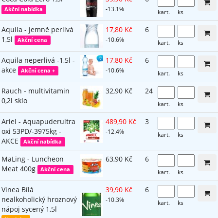
-13.1%
Akční nabídka
kart.
ks
Aquila - jemně perlivá
17,80 Kč
6
1,5l
-10.6%
Akční cena
kart.
ks
Aquila neperlivá -1,5l -
17,80 Kč
6
akce
-10.6%
Akční cena +
kart.
ks
Rauch - multivitamin
32,90 Kč
24
0,2l sklo
kart.
ks
Ariel - Aquapuderultra
489,90 Kč
3
oxi 53PD/-3975kg -
-12.4%
kart.
ks
AKCE
Akční nabídka
MaLing - Luncheon
63,90 Kč
6
Meat 400g
Akční cena
kart.
ks
Vinea Bílá
39,90 Kč
6
nealkoholický hroznový
-10.3%
kart.
ks
nápoj sycený 1,5l