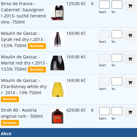
Brise de France -
129,00 Kč
6
Cabernet -Sauvignon
kart.
ks
r.2013- suché červené
víno -750ml
Moulin de Gassac -
169,90 Kč
Syrah red dry r.2013 -
kart.
ks
13,5% 750ml
Novinka
Moulin de Gassac -
169,90 Kč
Merlot red dry r.2013 -
kart.
ks
13,5% 750ml
Novinka
Moulin de Gassac -
169,90 Kč
Chardonnay white dry
kart.
ks
r. 2014 - 13% 750ml
Novinka
Stroh 80 - Austria
429,00 Kč
6
original rum - 500ml
kart.
ks
Novinka
Akce