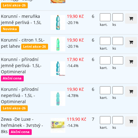
Letní akce-26
Korunní - meruňka
19,90 Kč
6
jemně perlivá - 1,5L
-20.1%
kart.
ks
Novinka
Korunní - citron 1.5L-
19,90 Kč
6
pet lahev
-20.1%
Letní akce-26
kart.
ks
Korunní - přírodní
17,90 Kč
6
jemně perlivá- 1,5L-
-14.4%
kart.
ks
Optimineral
Akční cena
Korunní - přírodní
19,90 Kč
6
neperlivá - 1,5L -
-4.78%
kart.
ks
Optimineral
Letní akce-26
Zewa -De Luxe -
119,90 Kč
7
heřmánek - 3vrstvý -
-14.3%
kart.
ks
8ks
Akční cena