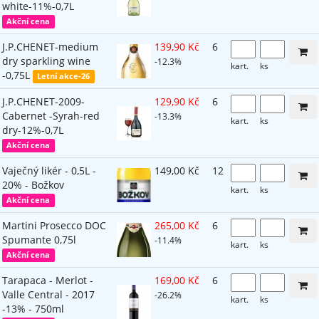
white-11%-0,7L
Akční cena
J.P.CHENET-medium
139,90 Kč
6
dry sparkling wine
-12.3%
kart.
ks
-0,75L
Letní akce-26
J.P.CHENET-2009-
129,90 Kč
6
Cabernet -Syrah-red
-13.3%
kart.
ks
dry-12%-0,7L
Akční cena
Vaječný likér - 0,5L -
149,00 Kč
12
20% - Božkov
kart.
ks
Akční cena
Martini Prosecco DOC
265,00 Kč
6
Spumante 0,75l
-11.4%
kart.
ks
Akční cena
Tarapaca - Merlot -
169,00 Kč
6
Valle Central - 2017
-26.2%
kart.
ks
-13% - 750ml