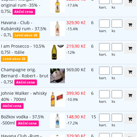
original rum -35% -
-17.6%
kart.
ks
0,75L
Akční cena
Havana - Club -
329,90 Kč
6
Kubánský rum - 37,5%
-15.4%
kart.
ks
- 0,7L
Letní akce-26
I am Prosecco - 10,5%
219,90 Kč
6
0,75l - Itálie
-12%
kart.
ks
Letní akce-26
Champagne orig.
969,00 Kč
6
Bernard - Robert - brut
kart.
ks
- 0,75l
Akční cena
Johnie Walker - whisky
399,90 Kč
6
40% - 700ml
-10.9%
kart.
ks
Akční cena
Božkov vodka - 37,5%
148,90 Kč
15
-500ml
-17.2%
Akční cena
kart.
ks
Havana Club -Rum -
329,90 Kč
6