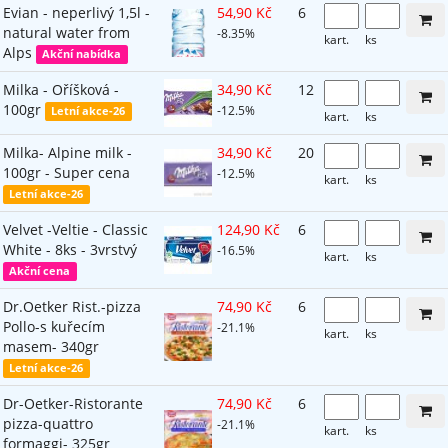
Evian - neperlivý 1,5l -
54,90 Kč
6
natural water from
-8.35%
kart.
ks
Alps
Akční nabídka
Milka - Oříšková -
34,90 Kč
12
100gr
-12.5%
Letní akce-26
kart.
ks
Milka- Alpine milk -
34,90 Kč
20
100gr - Super cena
-12.5%
kart.
ks
Letní akce-26
Velvet -Veltie - Classic
124,90 Kč
6
White - 8ks - 3vrstvý
-16.5%
kart.
ks
Akční cena
Dr.Oetker Rist.-pizza
74,90 Kč
6
Pollo-s kuřecím
-21.1%
kart.
ks
masem- 340gr
Letní akce-26
Dr-Oetker-Ristorante
74,90 Kč
6
pizza-quattro
-21.1%
kart.
ks
formaggi- 325gr