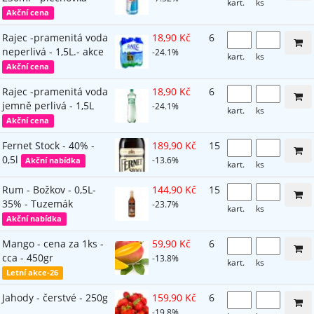
kart.
ks
Akční cena
Rajec -pramenitá voda
18,90 Kč
6
neperlivá - 1,5L.- akce
-24.1%
kart.
ks
Akční cena
Rajec -pramenitá voda
18,90 Kč
6
jemně perlivá - 1,5L
-24.1%
kart.
ks
Akční cena
Fernet Stock - 40% -
189,90 Kč
15
0,5l
-13.6%
Akční nabídka
kart.
ks
Rum - Božkov - 0,5L-
144,90 Kč
15
35% - Tuzemák
-23.7%
kart.
ks
Akční nabídka
Mango - cena za 1ks -
59,90 Kč
6
cca - 450gr
-13.8%
kart.
ks
Letní akce-26
Jahody - čerstvé - 250g
159,90 Kč
6
-19.8%