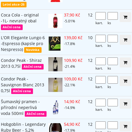
Letní akce-26
Coca Cola - original
37,90 Kč
12
-1L- nevratný obal
-5.01%
kart.
ks
Akční cena
L'OR Elegante Lungo 6
139,00 Kč
10
-Espresso (kapsle pro
-17.8%
kart.
ks
Nespresso)
Novinka
Condor Peak - Shiraz
109,90 Kč
12
2013 0,75l
-21.4%
Akční cena
kart.
ks
Condor Peak -
109,00 Kč
12
Sauvignon Blanc 2013
-22.1%
kart.
ks
0,75l
Akční cena
Šumavský pramen -
14,90 Kč
12
přírodní neperlivá
-14.9%
kart.
ks
voda 500ml
Akční cena
Hobgoblin - Legendary
54,90 Kč
12
Ruby Beer - 5,2%
-17.9%