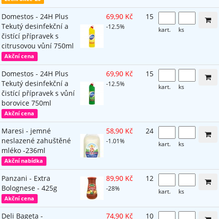
Domestos - 24H Plus
69,90 Kč
15
Tekutý desinfekční a
-12.5%
kart.
ks
čistící přípravek s
citrusovou vůní 750ml
Akční cena
Domestos - 24H Plus
69,90 Kč
15
Tekutý desinfekční a
-12.5%
kart.
ks
čistící přípravek s vůní
borovice 750ml
Akční cena
Maresi - jemné
58,90 Kč
24
neslazené zahuštěné
-1.01%
kart.
ks
mléko -236ml
Akční nabídka
Panzani - Extra
89,90 Kč
12
Bolognese - 425g
-28%
kart.
ks
Akční cena
Deli Bageta -
74,90 Kč
10