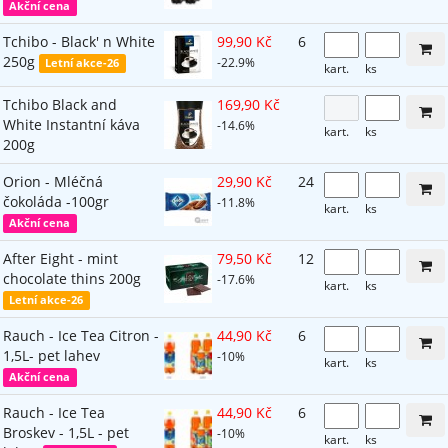
Akční cena
Tchibo - Black' n White
99,90 Kč
6
250g
-22.9%
Letní akce-26
kart.
ks
Tchibo Black and
169,90 Kč
White Instantní káva
-14.6%
kart.
ks
200g
Orion - Mléčná
29,90 Kč
24
čokoláda -100gr
-11.8%
kart.
ks
Akční cena
After Eight - mint
79,50 Kč
12
chocolate thins 200g
-17.6%
kart.
ks
Letní akce-26
Rauch - Ice Tea Citron -
44,90 Kč
6
1,5L- pet lahev
-10%
kart.
ks
Akční cena
Rauch - Ice Tea
44,90 Kč
6
Broskev - 1,5L - pet
-10%
kart.
ks