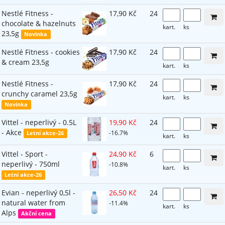
Nestlé Fitness -
17,90 Kč
24
chocolate & hazelnuts
kart.
ks
23,5g
Novinka
Nestlé Fitness - cookies
17,90 Kč
24
& cream 23,5g
kart.
ks
Nestlé Fitness -
17,90 Kč
24
crunchy caramel 23,5g
kart.
ks
Novinka
Vittel - neperlivý - 0.5L
19,90 Kč
24
- Akce
-16.7%
Letní akce-26
kart.
ks
Vittel - Sport -
24,90 Kč
6
neperlivý - 750ml
-10.8%
kart.
ks
Letní akce-26
Evian - neperlivý 0,5l -
26,50 Kč
24
natural water from
-11.4%
kart.
ks
Alps
Akční cena