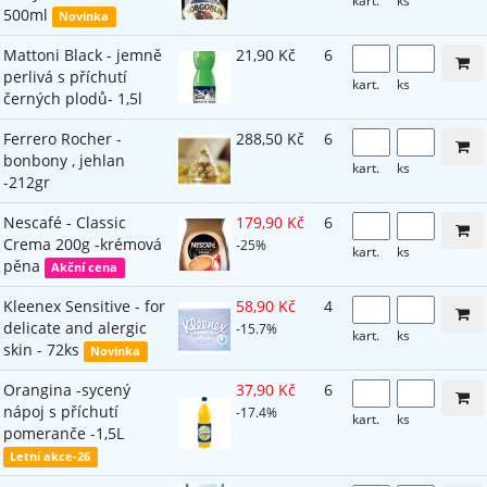
kart.
ks
500ml
Novinka
Mattoni Black - jemně
21,90 Kč
6
perlivá s příchutí
kart.
ks
černých plodů- 1,5l
Ferrero Rocher -
288,50 Kč
6
bonbony , jehlan
kart.
ks
-212gr
Nescafé - Classic
179,90 Kč
6
Crema 200g -krémová
-25%
kart.
ks
pěna
Akční cena
Kleenex Sensitive - for
58,90 Kč
4
delicate and alergic
-15.7%
kart.
ks
skin - 72ks
Novinka
Orangina -sycený
37,90 Kč
6
nápoj s příchutí
-17.4%
kart.
ks
pomeranče -1,5L
Letní akce-26