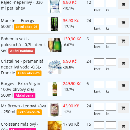
Rajec -neperlivý - 330
9,80 Kč
12
ml pet lahev
-10.1%
kart.
ks
Monster - Energy -
36,90 Kč
24
500ml
-17.1%
Letní akce-26
kart.
ks
Bohemia sekt -
139,90 Kč
6
polosuchá - 0,7L- demi-
-6.67%
kart.
ks
sec
Akční nabídka
Cristaline - pramenitá
9,90 Kč
24
neperlivá voda -0,5L-
-28.8%
kart.
ks
Francie
Letní akce-26
Borges - Extra Virgin
249,90 Kč
6
100%-olivový olej -
-13.7%
kart.
ks
500ml
Akční cena
Mr.Brown -Ledová káva
43,90 Kč
24
- 250ml
-12%
Letní akce-26
kart.
ks
Croissant máslový -
17,90 Kč
15
60g