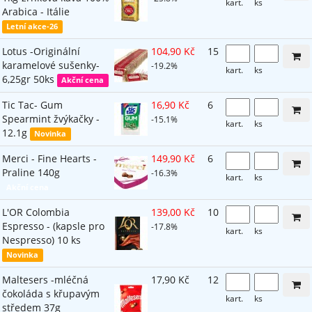
kart.
ks
Arabica - Itálie
Letní akce-26
Lotus -Originální
104,90 Kč
15
karamelové sušenky-
-19.2%
kart.
ks
6,25gr 50ks
Akční cena
Tic Tac- Gum
16,90 Kč
6
Spearmint žvýkačky -
-15.1%
kart.
ks
12.1g
Novinka
Merci - Fine Hearts -
149,90 Kč
6
Praline 140g
-16.3%
kart.
ks
Akční cena
L'OR Colombia
139,00 Kč
10
Espresso - (kapsle pro
-17.8%
kart.
ks
Nespresso) 10 ks
Novinka
Maltesers -mléčná
17,90 Kč
12
čokoláda s křupavým
kart.
ks
středem 37g