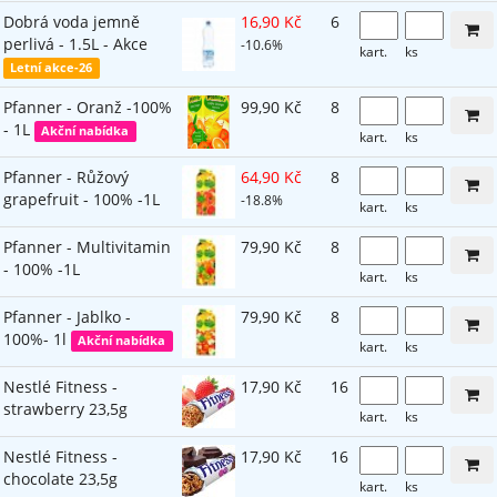
Dobrá voda jemně
16,90 Kč
6
perlivá - 1.5L - Akce
-10.6%
kart.
ks
Letní akce-26
Pfanner - Oranž -100%
99,90 Kč
8
- 1L
Akční nabídka
kart.
ks
Pfanner - Růžový
64,90 Kč
8
grapefruit - 100% -1L
-18.8%
kart.
ks
Pfanner - Multivitamin
79,90 Kč
8
- 100% -1L
kart.
ks
Pfanner - Jablko -
79,90 Kč
8
100%- 1l
Akční nabídka
kart.
ks
Nestlé Fitness -
17,90 Kč
16
strawberry 23,5g
kart.
ks
Nestlé Fitness -
17,90 Kč
16
chocolate 23,5g
kart.
ks