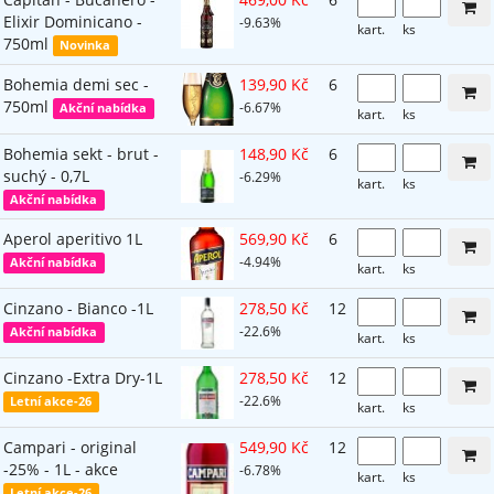
Elixir Dominicano -
-9.63%
kart.
ks
750ml
Novinka
Bohemia demi sec -
139,90 Kč
6
750ml
-6.67%
Akční nabídka
kart.
ks
Bohemia sekt - brut -
148,90 Kč
6
suchý - 0,7L
-6.29%
kart.
ks
Akční nabídka
Aperol aperitivo 1L
569,90 Kč
6
-4.94%
Akční nabídka
kart.
ks
Cinzano - Bianco -1L
278,50 Kč
12
-22.6%
Akční nabídka
kart.
ks
Cinzano -Extra Dry-1L
278,50 Kč
12
-22.6%
Letní akce-26
kart.
ks
Campari - original
549,90 Kč
12
-25% - 1L - akce
-6.78%
kart.
ks
Letní akce-26