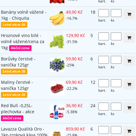
kart.
ks
Banány volně vážené -
49,90 Kč
18
1kg - Chiquita
-16.7%
kart.
ks
Letní akce-26
Hroznové víno bílé -
129,90 Kč
5
volně vážené/cena za
-31.5%
kart.
ks
1kg
Akční cena
Borůvky čerstvé -
59,90 Kč
6
vanička 125gr
-25%
kart.
ks
Letní akce-26
Maliny čerstvé -
69,90 Kč
12
vanička 125gr
-22.2%
kart.
ks
Letní akce-26
Red Bull -0,25L-
36,90 Kč
24
plechovka - akce
-5.38%
kart.
ks
Akční cena
Lavazza Qualità Oro -
859,90 Kč
6
1kg-zrnková káva 100%
-25.8%