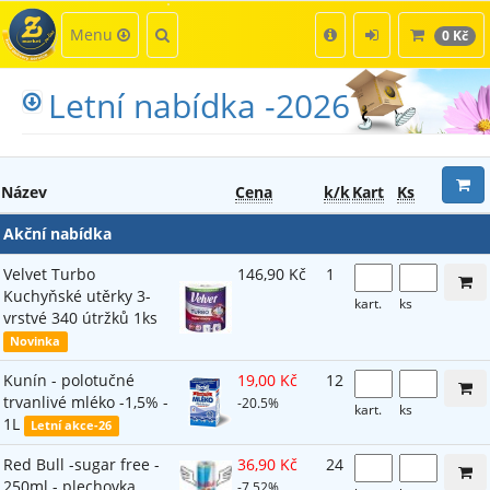
Kategorie
Hledat
Menu
0 Kč
Letní nabídka -2026
Název
Cena
k/k
Kart
Ks
Akční nabídka
Velvet Turbo
146,90 Kč
1
Kuchyňské utěrky 3-
kart.
ks
vrstvé 340 útržků 1ks
Novinka
Kunín - polotučné
19,00 Kč
12
trvanlivé mléko -1,5% -
-20.5%
kart.
ks
1L
Letní akce-26
Red Bull -sugar free -
36,90 Kč
24
250ml - plechovka
-7.52%