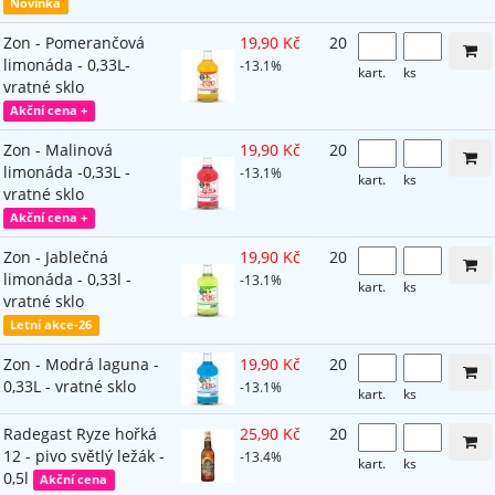
Novinka
Zon - Pomerančová
19,90 Kč
20
limonáda - 0,33L-
-13.1%
kart.
ks
vratné sklo
Akční cena +
Zon - Malinová
19,90 Kč
20
limonáda -0,33L -
-13.1%
kart.
ks
vratné sklo
Akční cena +
Zon - Jablečná
19,90 Kč
20
limonáda - 0,33l -
-13.1%
kart.
ks
vratné sklo
Letní akce-26
Zon - Modrá laguna -
19,90 Kč
20
0,33L - vratné sklo
-13.1%
kart.
ks
Radegast Ryze hořká
25,90 Kč
20
12 - pivo světlý ležák -
-13.4%
kart.
ks
0,5l
Akční cena