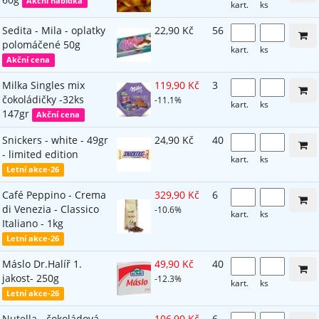
Akční nabídka
kart.
ks
Sedita - Mila - oplatky
22,90 Kč
56
polomáčené 50g
kart.
ks
Akční cena
Milka Singles mix
119,90 Kč
3
čokoládičky -32ks
-11.1%
kart.
ks
147gr
Akční cena
Snickers - white - 49gr
24,90 Kč
40
- limited edition
kart.
ks
Letní akce-26
Café Peppino - Crema
329,90 Kč
6
di Venezia - Classico
-10.6%
kart.
ks
Italiano - 1kg
Letní akce-26
Máslo Dr.Halíř 1.
49,90 Kč
40
jakost- 250g
-12.3%
kart.
ks
Letní akce-26
Nutella - čokoládová
106,90 Kč
6