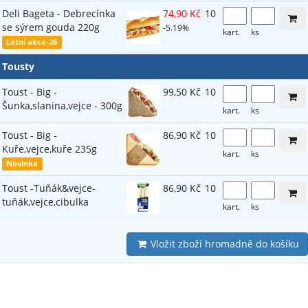
Deli Bageta - Debrecínka
74,90 Kč
10
se sýrem gouda 220g
-5.19%
kart.
ks
Letní akce-26
Tousty
Toust - Big -
99,50 Kč
10
Šunka,slanina,vejce - 300g
kart.
ks
Toust - Big -
86,90 Kč
10
Kuře,vejce,kuře 235g
kart.
ks
Novinka
Toust -Tuňák&vejce-
86,90 Kč
10
tuňák,vejce,cibulka
kart.
ks
Vložit zboží hromadně do košíku