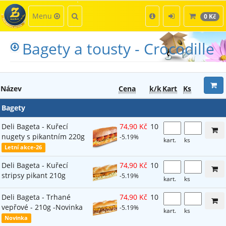
Kategorie
Hledat
Menu
0 Kč
Bagety a tousty - Crocodille
Název
Cena
k/k
Kart
Ks
Bagety
Deli Bageta - Kuřecí
74,90 Kč
10
nugety s pikantním 220g
-5.19%
kart.
ks
Letní akce-26
Deli Bageta - Kuřecí
74,90 Kč
10
stripsy pikant 210g
-5.19%
kart.
ks
Deli Bageta - Trhané
74,90 Kč
10
vepřové - 210g -Novinka
-5.19%
kart.
ks
Novinka