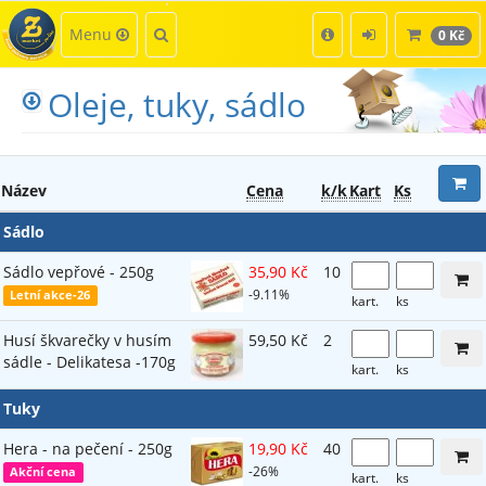
Kategorie
Hledat
Menu
0 Kč
Oleje, tuky, sádlo
Název
Cena
k/k
Kart
Ks
Sádlo
Sádlo vepřové - 250g
35,90 Kč
10
-9.11%
Letní akce-26
kart.
ks
Husí škvarečky v husím
59,50 Kč
2
sádle - Delikatesa -170g
kart.
ks
Tuky
Hera - na pečení - 250g
19,90 Kč
40
-26%
Akční cena
kart.
ks