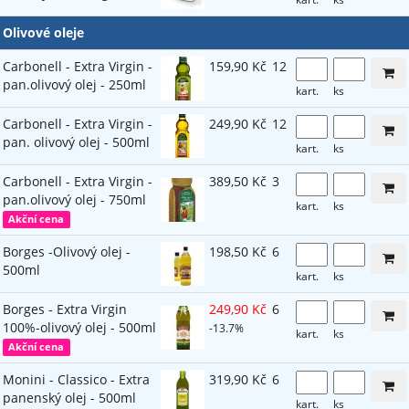
Olivové oleje
Carbonell - Extra Virgin -
159,90 Kč
12
pan.olivový olej - 250ml
kart.
ks
Carbonell - Extra Virgin -
249,90 Kč
12
pan. olivový olej - 500ml
kart.
ks
Carbonell - Extra Virgin -
389,50 Kč
3
pan.olivový olej - 750ml
kart.
ks
Akční cena
Borges -Olivový olej -
198,50 Kč
6
500ml
kart.
ks
Borges - Extra Virgin
249,90 Kč
6
100%-olivový olej - 500ml
-13.7%
kart.
ks
Akční cena
Monini - Classico - Extra
319,90 Kč
6
panenský olej - 500ml
kart.
ks