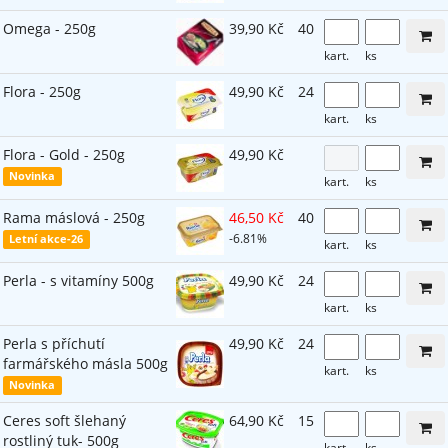
Omega - 250g
39,90 Kč
40
kart.
ks
Flora - 250g
49,90 Kč
24
kart.
ks
Flora - Gold - 250g
49,90 Kč
Novinka
kart.
ks
Rama máslová - 250g
46,50 Kč
40
-6.81%
Letní akce-26
kart.
ks
Perla - s vitamíny 500g
49,90 Kč
24
kart.
ks
Perla s příchutí
49,90 Kč
24
farmářského másla 500g
kart.
ks
Novinka
Ceres soft šlehaný
64,90 Kč
15
rostliný tuk- 500g
kart.
ks